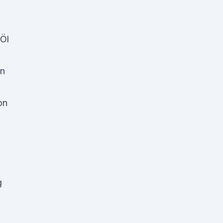
 Öl
en
on
g