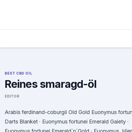
Skip
to
content
BEST CBD OIL
Reines smaragd-öl
EDITOR
Arabis ferdinand-coburgii Old Gold Euonymus fortun
Darts Blanket · Euonymus fortunei Emerald Gaiety ·
Euonymus fortunei Emerald`n`Gold · Euonymus Hier