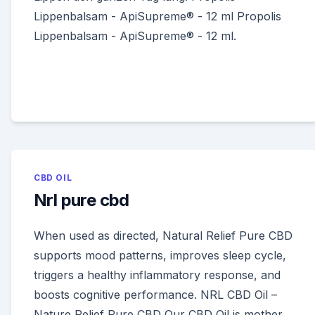
Lippenbalsam - ApiSupreme® - 12 ml Propolis
Lippenbalsam - ApiSupreme® - 12 ml.
CBD OIL
Nrl pure cbd
When used as directed, Natural Relief Pure CBD
supports mood patterns, improves sleep cycle,
triggers a healthy inflammatory response, and
boosts cognitive performance. NRL CBD Oil –
Nature Relief Pure CBD Our CBD Oil is mother