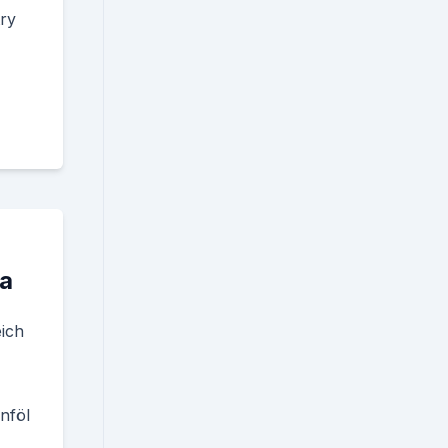
try
pa
ich
nföl