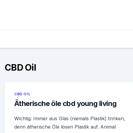
Skip
to
content
CBD Oil
CBD OIL
Ätherische öle cbd young living
Wichtig: Immer aus Glas (niemals Plastik) trinken,
denn ätherische Öle lösen Plastik auf. Animal