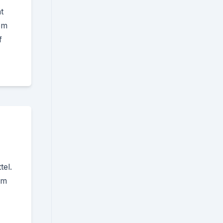
t
em
f
el.
em