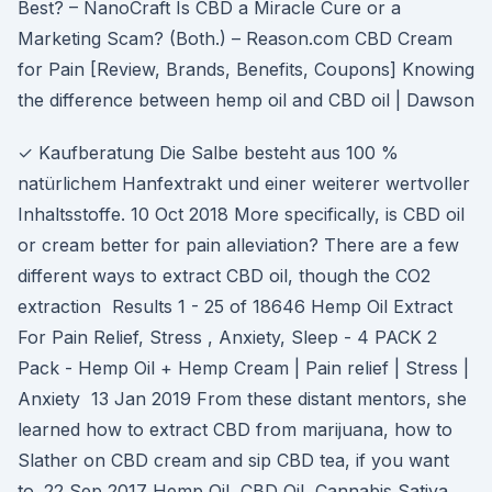
Best? – NanoCraft Is CBD a Miracle Cure or a
Marketing Scam? (Both.) – Reason.com CBD Cream
for Pain [Review, Brands, Benefits, Coupons] Knowing
the difference between hemp oil and CBD oil | Dawson
✓ Kaufberatung Die Salbe besteht aus 100 %
natürlichem Hanfextrakt und einer weiterer wertvoller
Inhaltsstoffe. 10 Oct 2018 More specifically, is CBD oil
or cream better for pain alleviation? There are a few
different ways to extract CBD oil, though the CO2
extraction Results 1 - 25 of 18646 Hemp Oil Extract
For Pain Relief, Stress , Anxiety, Sleep - 4 PACK 2
Pack - Hemp Oil + Hemp Cream | Pain relief | Stress |
Anxiety 13 Jan 2019 From these distant mentors, she
learned how to extract CBD from marijuana, how to
Slather on CBD cream and sip CBD tea, if you want
to. 22 Sep 2017 Hemp Oil, CBD Oil, Cannabis Sativa,