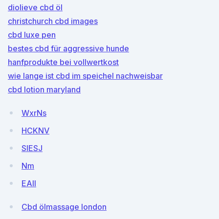
diolieve cbd öl
christchurch cbd images
cbd luxe pen
bestes cbd für aggressive hunde
hanfprodukte bei vollwertkost
wie lange ist cbd im speichel nachweisbar
cbd lotion maryland
WxrNs
HCKNV
SlESJ
Nm
EAIl
Cbd ölmassage london