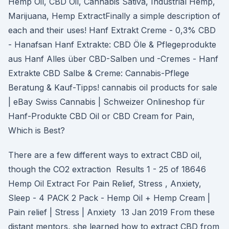
Hemp Oil, CBD Oil, Cannabis Sativa, Industrial Hemp,
Marijuana, Hemp ExtractFinally a simple description of
each and their uses! Hanf Extrakt Creme - 0,3% CBD
- Hanafsan Hanf Extrakte: CBD Öle & Pflegeprodukte
aus Hanf Alles über CBD-Salben und -Cremes - Hanf
Extrakte CBD Salbe & Creme: Cannabis-Pflege
Beratung & Kauf-Tipps! cannabis oil products for sale
| eBay Swiss Cannabis | Schweizer Onlineshop für
Hanf-Produkte CBD Oil or CBD Cream for Pain,
Which is Best?
There are a few different ways to extract CBD oil,
though the CO2 extraction Results 1 - 25 of 18646
Hemp Oil Extract For Pain Relief, Stress , Anxiety,
Sleep - 4 PACK 2 Pack - Hemp Oil + Hemp Cream |
Pain relief | Stress | Anxiety 13 Jan 2019 From these
distant mentors, she learned how to extract CBD from