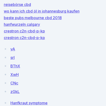
reisebörse cbd
wo kann ich cbd öl in johannesburg kaufen
beste pubs melbourne cbd 2018
hanfwurzeln calgary
crestron c2n-cbd-p-kp
crestron c2n-cbd-p-kp
yA
srl
BThX
XwH
CNc
zGkL
Hanfkraut symptome