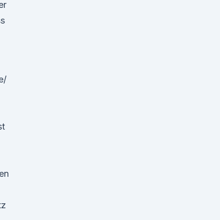
er
ss
e/
st
ten
tz