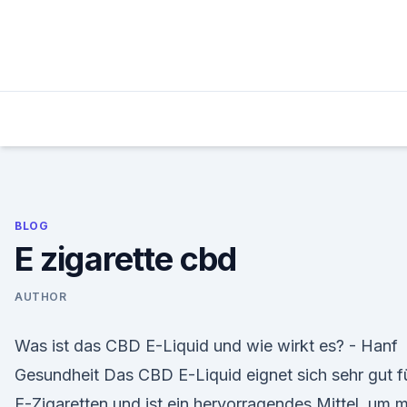
Skip
to
content
BLOG
E zigarette cbd
AUTHOR
Was ist das CBD E-Liquid und wie wirkt es? - Hanf
Gesundheit Das CBD E-Liquid eignet sich sehr gut f
E-Zigaretten und ist ein hervorragendes Mittel, um m