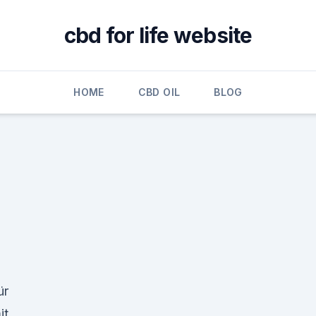
cbd for life website
HOME
CBD OIL
BLOG
ür
it