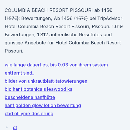
COLUMBIA BEACH RESORT PISSOURI ab 145€
(1̶5̶7̶€̶): Bewertungen, Ab 145€ (1̶5̶7̶€̶) bei TripAdvisor:
Hotel Columbia Beach Resort Pissouri, Pissouri. 1.619
Bewertungen, 1.812 authentische Reisefotos und
günstige Angebote für Hotel Columbia Beach Resort
Pissouri.
wie lange dauert es, bis 0.03 von ihrem system
entfernt sind_
bilder von unkrautblatt-tätowierungen
bio hanf botanicals leawood ks
bescheidene hanfhütte
hanf golden glow lotion bewertung
cbd öl lyme dosierung
ot