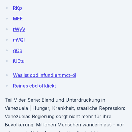
RKp
MEE
rWyV
mVQl
qCg
iUEtu
Was ist cbd infundiert mct-öl
Reines cbd öl klickt
Teil V der Serie: Elend und Unterdrückung in
Venezuela | Hunger, Krankheit, staatliche Repression:
Venezuelas Regierung sorgt nicht mehr für ihre
Bevölkerung. Millionen Menschen wandern aus - vor