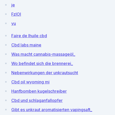
je
FzIOI
yu
Faire de lhuile cbd
Cbd labs maine
Was macht cannabis-massageöl_
Wo befindet sich die brennerei_
Nebenwirkungen der unkrautsucht
Cbd oil wyoming mi
Hanfbomben kugelschreiber
Cbd und schlaganfallopfer
Gibt es unkraut aromatisierten vapingsaft_