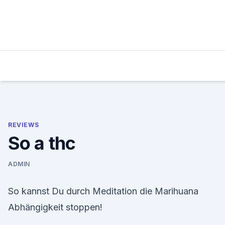
Skip
to
content
REVIEWS
So a thc
ADMIN
So kannst Du durch Meditation die Marihuana
Abhängigkeit stoppen!