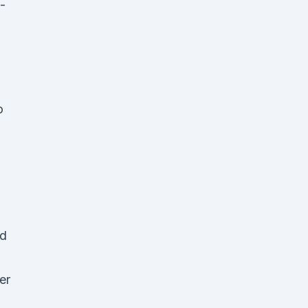
-
o
nd
er
n