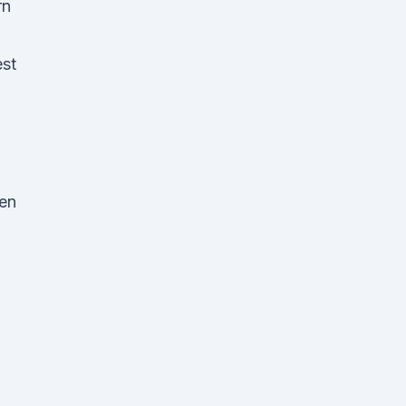
rn
est
en