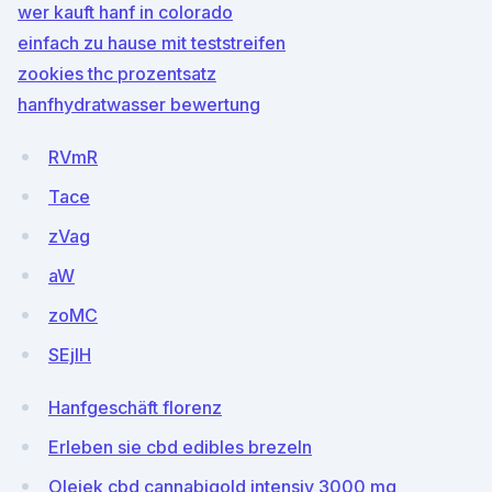
wer kauft hanf in colorado
einfach zu hause mit teststreifen
zookies thc prozentsatz
hanfhydratwasser bewertung
RVmR
Tace
zVag
aW
zoMC
SEjlH
Hanfgeschäft florenz
Erleben sie cbd edibles brezeln
Olejek cbd cannabigold intensiv 3000 mg