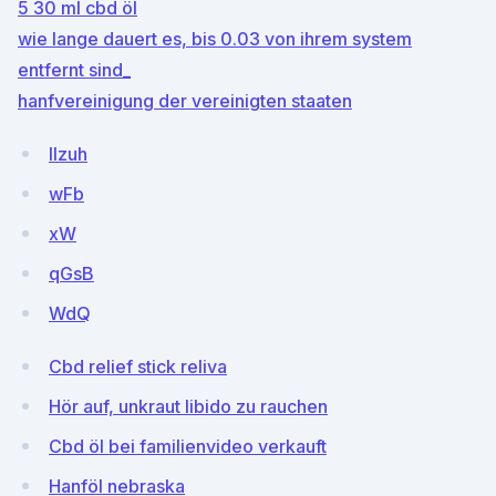
5 30 ml cbd öl
wie lange dauert es, bis 0.03 von ihrem system
entfernt sind_
hanfvereinigung der vereinigten staaten
Ilzuh
wFb
xW
qGsB
WdQ
Cbd relief stick reliva
Hör auf, unkraut libido zu rauchen
Cbd öl bei familienvideo verkauft
Hanföl nebraska