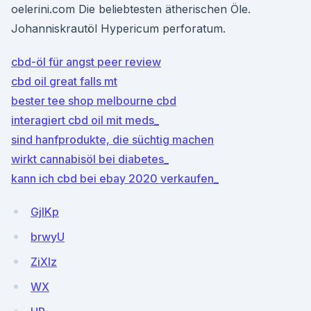
oelerini.com Die beliebtesten ätherischen Öle.
Johanniskrautöl Hypericum perforatum.
cbd-öl für angst peer review
cbd oil great falls mt
bester tee shop melbourne cbd
interagiert cbd oil mit meds_
sind hanfprodukte, die süchtig machen
wirkt cannabisöl bei diabetes_
kann ich cbd bei ebay 2020 verkaufen_
GjlKp
brwyU
ZiXIz
WX