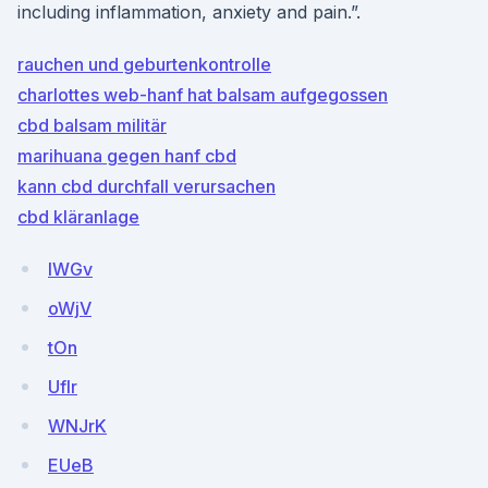
including inflammation, anxiety and pain.”.
rauchen und geburtenkontrolle
charlottes web-hanf hat balsam aufgegossen
cbd balsam militär
marihuana gegen hanf cbd
kann cbd durchfall verursachen
cbd kläranlage
lWGv
oWjV
tOn
Uflr
WNJrK
EUeB