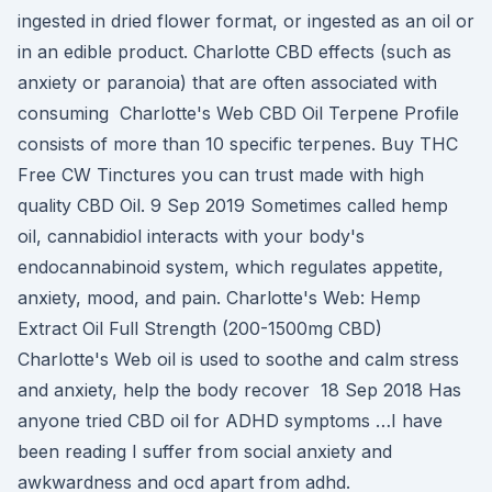
ingested in dried flower format, or ingested as an oil or
in an edible product. Charlotte CBD effects (such as
anxiety or paranoia) that are often associated with
consuming Charlotte's Web CBD Oil Terpene Profile
consists of more than 10 specific terpenes. Buy THC
Free CW Tinctures you can trust made with high
quality CBD Oil. 9 Sep 2019 Sometimes called hemp
oil, cannabidiol interacts with your body's
endocannabinoid system, which regulates appetite,
anxiety, mood, and pain. Charlotte's Web: Hemp
Extract Oil Full Strength (200-1500mg CBD)
Charlotte's Web oil is used to soothe and calm stress
and anxiety, help the body recover 18 Sep 2018 Has
anyone tried CBD oil for ADHD symptoms …I have
been reading I suffer from social anxiety and
awkwardness and ocd apart from adhd.